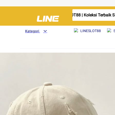
LINESLOT88 | Koleksi Terbaik Slot On
LINESLOT88
Kategori