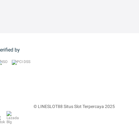
erified by
© LINESLOT88 Situs Slot Terpercaya 2025