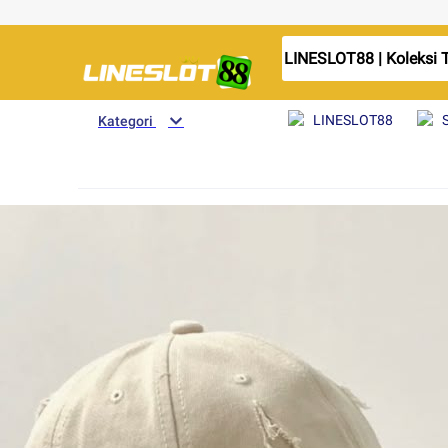
LINESLOT88 | Koleksi Terbaik
LINESLOT88
Kategori