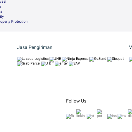
vasi
a
da
ity
Property Protection
Jasa Pengiriman
V
Follow Us