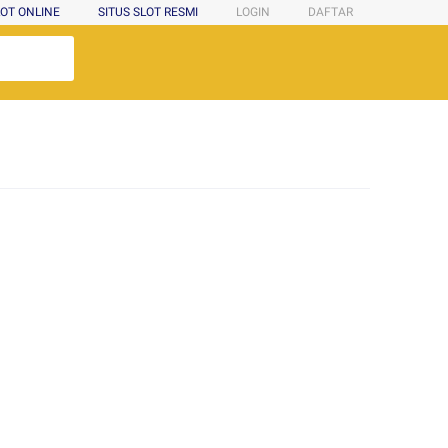
LOT ONLINE
SITUS SLOT RESMI
LOGIN
DAFTAR