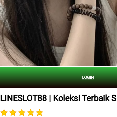
LOGIN
LINESLOT88 | Koleksi Terbaik Sl