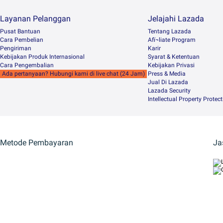
Layanan Pelanggan
Jelajahi Lazada
Pusat Bantuan
Tentang Lazada
Cara Pembelian
Afï¬liate Program
Pengiriman
Karir
Kebijakan Produk Internasional
Syarat & Ketentuan
Cara Pengembalian
Kebijakan Privasi
Ada pertanyaan? Hubungi kami di live chat (24 Jam)
Press & Media
Jual Di Lazada
Lazada Security
Intellectual Property Protec
Metode Pembayaran
Ja