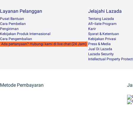
Layanan Pelanggan
Jelajahi Lazada
Pusat Bantuan
Tentang Lazada
Cara Pembelian
Afï¬liate Program
Pengiriman
Karir
Kebijakan Produk Internasional
Syarat & Ketentuan
Cara Pengembalian
Kebijakan Privasi
Ada pertanyaan? Hubungi kami di live chat (24 Jam)
Press & Media
Jual Di Lazada
Lazada Security
Intellectual Property Protec
Metode Pembayaran
Ja