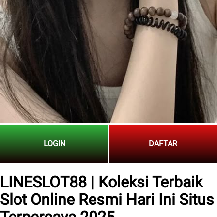
LOGIN
DAFTAR
LINESLOT88 | Koleksi Terbaik
Slot Online Resmi Hari Ini Situs