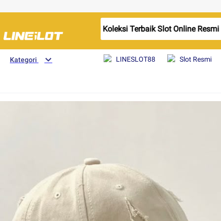
LINESLOT88 | Koleksi Terbaik Slot Online Resmi Har
LINESLOT88
Slot Resmi
Kategori