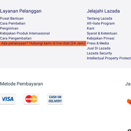
Layanan Pelanggan
Jelajahi Lazada
Pusat Bantuan
Tentang Lazada
Cara Pembelian
Afï¬liate Program
Pengiriman
Karir
Kebijakan Produk Internasional
Syarat & Ketentuan
Cara Pengembalian
Kebijakan Privasi
Ada pertanyaan? Hubungi kami di live chat (24 Jam)
Press & Media
Jual Di Lazada
Lazada Security
Intellectual Property Protec
Metode Pembayaran
Ja