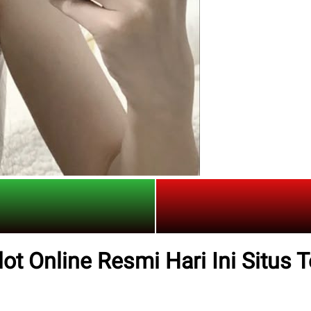
ot Online Resmi Hari Ini Situs 