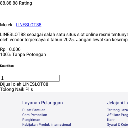
88.88.88 Rating
Merek :
LINESLOT88
LINESLOT88 sebagai salah satu situs slot online resmi tentun
oleh vendor terpercaya ditahun 2025. Jangan lewatkan kese
Rp.10.000
100% Tanpa Potongan
Kuantitas
Dijual oleh LINESLOT88
Tolong Naik Plis
Layanan Pelanggan
Jelajahi 
Pusat Bantuan
Tentang Laz
Cara Pembelian
Afï¬liate Pr
Pengiriman
Karir
Kebijakan Produk Internasional
Syarat & Ket