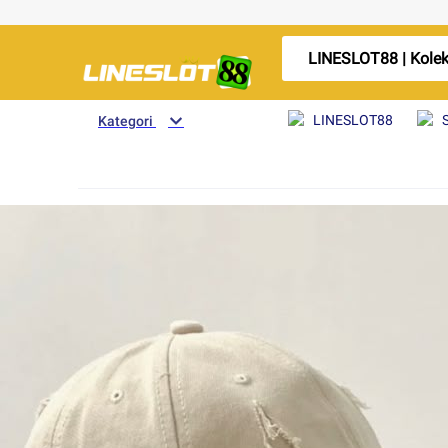
LINESLOT88 | Koleksi Te
LINESLOT88
Kategori