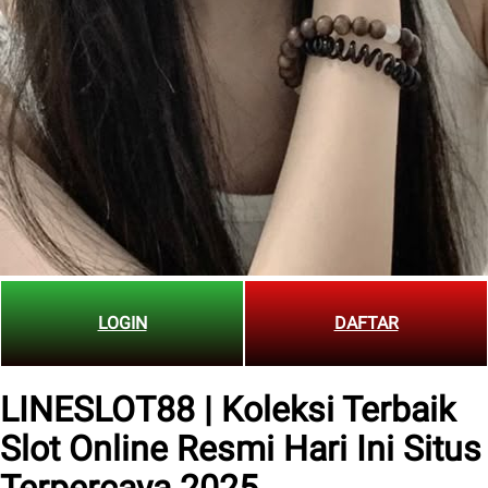
LOGIN
DAFTAR
LINESLOT88 | Koleksi Terbaik
Slot Online Resmi Hari Ini Situs