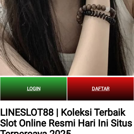
LOGIN
DAFTAR
LINESLOT88 | Koleksi Terbaik
Slot Online Resmi Hari Ini Situs