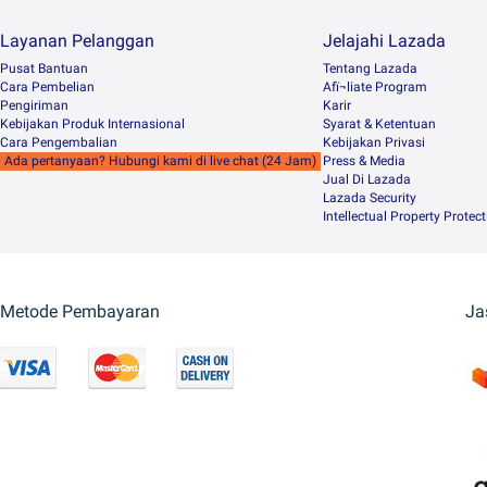
Layanan Pelanggan
Jelajahi Lazada
Pusat Bantuan
Tentang Lazada
Cara Pembelian
Afï¬liate Program
Pengiriman
Karir
Kebijakan Produk Internasional
Syarat & Ketentuan
Cara Pengembalian
Kebijakan Privasi
Ada pertanyaan? Hubungi kami di live chat (24 Jam)
Press & Media
Jual Di Lazada
Lazada Security
Intellectual Property Protec
Metode Pembayaran
Ja