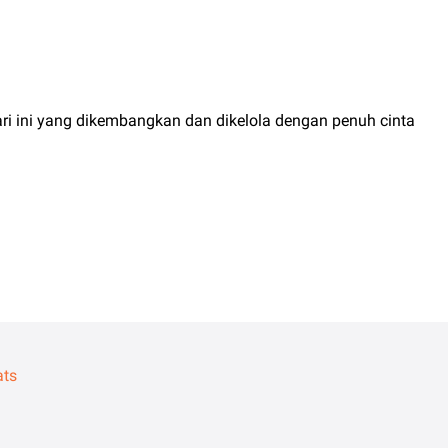
ri ini yang dikembangkan dan dikelola dengan penuh cinta
ats