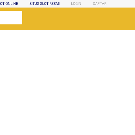
LOT ONLINE
SITUS SLOT RESMI
LOGIN
DAFTAR