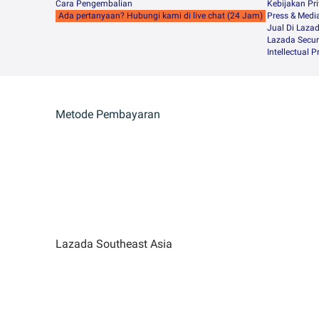
Cara Pengembalian
Kebijakan Pri
Ada pertanyaan? Hubungi kami di live chat (24 Jam)
Press & Medi
Jual Di Laza
Lazada Secur
Intellectual 
Metode Pembayaran
Lazada Southeast Asia