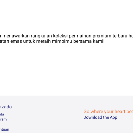
ya menawarkan rangkaian koleksi permainan premium terbaru ha
mpatan emas untuk meraih mimpimu bersama kami!
Lazada
Go where your heart be
ada
Download the App
ogram
entuan