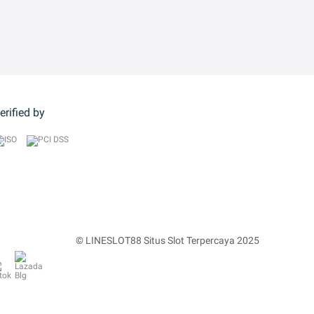
erified by
© LINESLOT88 Situs Slot Terpercaya 2025