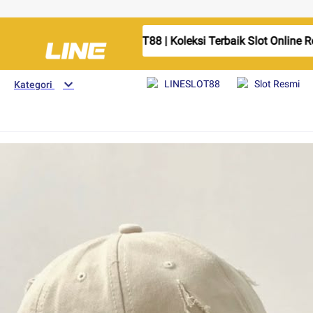
LINESLOT88 | Koleksi Terbaik Slot Online Resm
LINESLOT88
Slot Resmi
Kategori